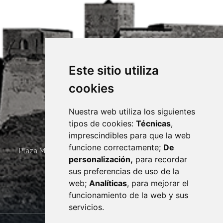
Este sitio utiliza
cookies
Nuestra web utiliza los siguientes
tipos de cookies:
Técnicas
,
imprescindibles para que la web
funcione correctamente;
De
Plaza Mayor 4
22400
MONZÓN
- ARAGÓN
(ESPAÑA)
personalización,
para recordar
· (34) 974 400 700 ·
sus preferencias de uso de la
sac@monzon.es
web;
Analíticas
, para mejorar el
monzon.es
funcionamiento de la web y sus
servicios.