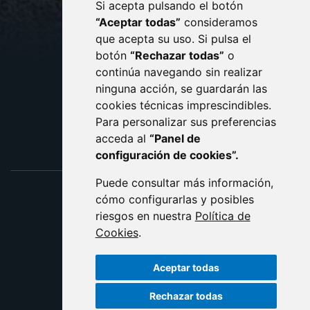
Si acepta pulsando el botón
CONTACTO
MAPA WEB
“Aceptar todas”
consideramos
AVISO LEGAL
que acepta su uso. Si pulsa el
PROTECCIÓN DE DATOS
botón
“Rechazar todas”
o
POLÍTICA DE COOKIES
ACCESIBILIDAD
continúa navegando sin realizar
ninguna acción, se guardarán las
ENLACE EXTERNO AL C
cookies técnicas imprescindibles.
Para personalizar sus preferencias
acceda al
“Panel de
configuración de cookies”.
Puede consultar más información,
cómo configurarlas y posibles
riesgos en nuestra
Política de
Cookies
.
Aceptar todas
Rechazar todas