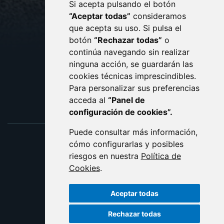
Si acepta pulsando el botón
CONTACTO
MAPA WEB
“Aceptar todas”
consideramos
AVISO LEGAL
que acepta su uso. Si pulsa el
PROTECCIÓN DE DATOS
botón
“Rechazar todas”
o
POLÍTICA DE COOKIES
ACCESIBILIDAD
continúa navegando sin realizar
ninguna acción, se guardarán las
ENLACE EXTERNO AL C
cookies técnicas imprescindibles.
Para personalizar sus preferencias
acceda al
“Panel de
configuración de cookies”.
Puede consultar más información,
cómo configurarlas y posibles
riesgos en nuestra
Política de
Cookies
.
Aceptar todas
Rechazar todas