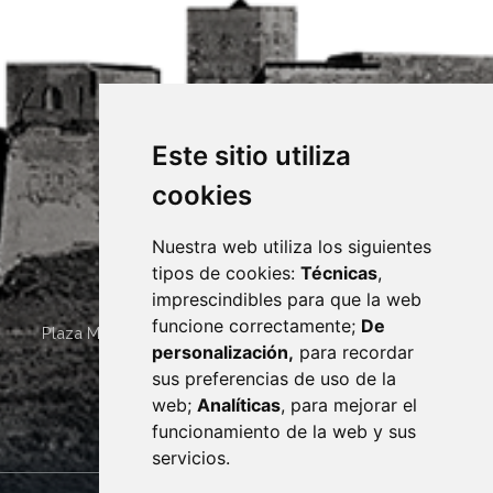
Este sitio utiliza
cookies
Nuestra web utiliza los siguientes
tipos de cookies:
Técnicas
,
imprescindibles para que la web
funcione correctamente;
De
Plaza Mayor 4
22400
MONZÓN
- ARAGÓN
(ESPAÑA)
personalización,
para recordar
· (34) 974 400 700 ·
sus preferencias de uso de la
sac@monzon.es
web;
Analíticas
, para mejorar el
monzon.es
funcionamiento de la web y sus
servicios.