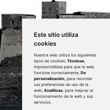
Este sitio utiliza
cookies
Nuestra web utiliza los siguientes
tipos de cookies:
Técnicas
,
imprescindibles para que la web
funcione correctamente;
De
Plaza Mayor 4
22400
MONZÓN
- ARAGÓN
(ESPAÑA)
personalización,
para recordar
· (34) 974 400 700 ·
sus preferencias de uso de la
sac@monzon.es
web;
Analíticas
, para mejorar el
monzon.es
funcionamiento de la web y sus
servicios.