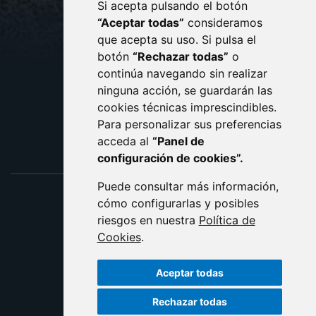
Si acepta pulsando el botón
CONTACTO
MAPA WEB
“Aceptar todas”
consideramos
AVISO LEGAL
que acepta su uso. Si pulsa el
PROTECCIÓN DE DATOS
botón
“Rechazar todas”
o
POLÍTICA DE COOKIES
ACCESIBILIDAD
continúa navegando sin realizar
ninguna acción, se guardarán las
ENLACE EXTERNO AL C
cookies técnicas imprescindibles.
Para personalizar sus preferencias
acceda al
“Panel de
configuración de cookies”.
Puede consultar más información,
cómo configurarlas y posibles
riesgos en nuestra
Política de
Cookies
.
Aceptar todas
Rechazar todas