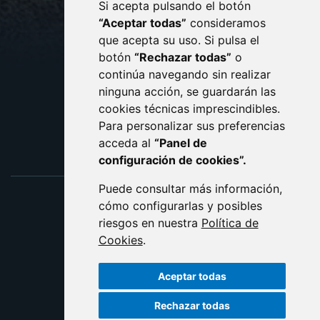
Si acepta pulsando el botón
CONTACTO
MAPA WEB
“Aceptar todas”
consideramos
AVISO LEGAL
que acepta su uso. Si pulsa el
PROTECCIÓN DE DATOS
botón
“Rechazar todas”
o
POLÍTICA DE COOKIES
ACCESIBILIDAD
continúa navegando sin realizar
ninguna acción, se guardarán las
ENLACE EXTERNO AL C
cookies técnicas imprescindibles.
Para personalizar sus preferencias
acceda al
“Panel de
configuración de cookies”.
Puede consultar más información,
cómo configurarlas y posibles
riesgos en nuestra
Política de
Cookies
.
Aceptar todas
Rechazar todas