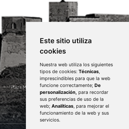
Este sitio utiliza
cookies
Nuestra web utiliza los siguientes
tipos de cookies:
Técnicas
,
imprescindibles para que la web
funcione correctamente;
De
Plaza Mayor 4
22400
MONZÓN
- ARAGÓN
(ESPAÑA)
personalización,
para recordar
· (34) 974 400 700 ·
sus preferencias de uso de la
sac@monzon.es
web;
Analíticas
, para mejorar el
monzon.es
funcionamiento de la web y sus
servicios.