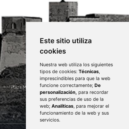
Este sitio utiliza
cookies
Nuestra web utiliza los siguientes
tipos de cookies:
Técnicas
,
imprescindibles para que la web
funcione correctamente;
De
Plaza Mayor 4
22400
MONZÓN
- ARAGÓN
(ESPAÑA)
personalización,
para recordar
· (34) 974 400 700 ·
sus preferencias de uso de la
sac@monzon.es
web;
Analíticas
, para mejorar el
monzon.es
funcionamiento de la web y sus
servicios.