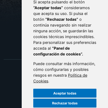
Si acepta pulsando el botón
CONTACTO
MAPA WEB
“Aceptar todas”
consideramos
AVISO LEGAL
que acepta su uso. Si pulsa el
PROTECCIÓN DE DATOS
botón
“Rechazar todas”
o
POLÍTICA DE COOKIES
ACCESIBILIDAD
continúa navegando sin realizar
ninguna acción, se guardarán las
ENLACE EXTERNO AL C
cookies técnicas imprescindibles.
Para personalizar sus preferencias
acceda al
“Panel de
configuración de cookies”.
Puede consultar más información,
cómo configurarlas y posibles
riesgos en nuestra
Política de
Cookies
.
Aceptar todas
Rechazar todas