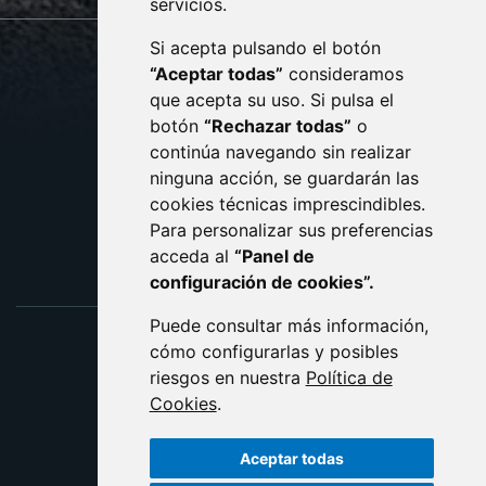
servicios.
Si acepta pulsando el botón
CONTACTO
MAPA WEB
“Aceptar todas”
consideramos
AVISO LEGAL
que acepta su uso. Si pulsa el
PROTECCIÓN DE DATOS
botón
“Rechazar todas”
o
POLÍTICA DE COOKIES
ACCESIBILIDAD
continúa navegando sin realizar
ninguna acción, se guardarán las
ENLACE EXTERNO AL C
cookies técnicas imprescindibles.
Para personalizar sus preferencias
acceda al
“Panel de
configuración de cookies”.
Puede consultar más información,
cómo configurarlas y posibles
riesgos en nuestra
Política de
Cookies
.
Aceptar todas