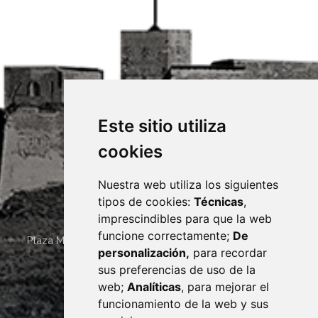
Este sitio utiliza
cookies
Nuestra web utiliza los siguientes
tipos de cookies:
Técnicas
,
imprescindibles para que la web
funcione correctamente;
De
Plaza Mayor 4
22400
MONZÓN
- ARAGÓN
(ESPAÑA)
personalización,
para recordar
· (34) 974 400 700 ·
sus preferencias de uso de la
sac@monzon.es
web;
Analíticas
, para mejorar el
monzon.es
funcionamiento de la web y sus