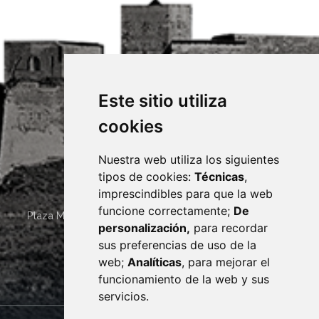
Este sitio utiliza
cookies
Nuestra web utiliza los siguientes
tipos de cookies:
Técnicas
,
imprescindibles para que la web
funcione correctamente;
De
Plaza Mayor 4
22400
MONZÓN
- ARAGÓN
(ESPAÑA)
personalización,
para recordar
· (34) 974 400 700 ·
sus preferencias de uso de la
sac@monzon.es
web;
Analíticas
, para mejorar el
monzon.es
funcionamiento de la web y sus
servicios.