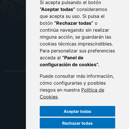
Si acepta pulsando el botón
CONTACTO
MAPA WEB
“Aceptar todas”
consideramos
AVISO LEGAL
que acepta su uso. Si pulsa el
PROTECCIÓN DE DATOS
botón
“Rechazar todas”
o
POLÍTICA DE COOKIES
ACCESIBILIDAD
continúa navegando sin realizar
ninguna acción, se guardarán las
ENLACE EXTERNO AL C
cookies técnicas imprescindibles.
Para personalizar sus preferencias
acceda al
“Panel de
configuración de cookies”.
Puede consultar más información,
cómo configurarlas y posibles
riesgos en nuestra
Política de
Cookies
.
Aceptar todas
Rechazar todas