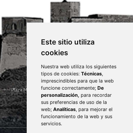
Este sitio utiliza
cookies
Nuestra web utiliza los siguientes
tipos de cookies:
Técnicas
,
imprescindibles para que la web
funcione correctamente;
De
Plaza Mayor 4
22400
MONZÓN
- ARAGÓN
(ESPAÑA)
personalización,
para recordar
· (34) 974 400 700 ·
sus preferencias de uso de la
sac@monzon.es
web;
Analíticas
, para mejorar el
monzon.es
funcionamiento de la web y sus
servicios.