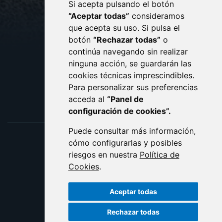
Si acepta pulsando el botón
CONTACTO
MAPA WEB
“Aceptar todas”
consideramos
AVISO LEGAL
que acepta su uso. Si pulsa el
PROTECCIÓN DE DATOS
botón
“Rechazar todas”
o
POLÍTICA DE COOKIES
ACCESIBILIDAD
continúa navegando sin realizar
ninguna acción, se guardarán las
ENLACE EXTERNO AL C
cookies técnicas imprescindibles.
Para personalizar sus preferencias
acceda al
“Panel de
configuración de cookies”.
Puede consultar más información,
cómo configurarlas y posibles
riesgos en nuestra
Política de
Cookies
.
Aceptar todas
Rechazar todas