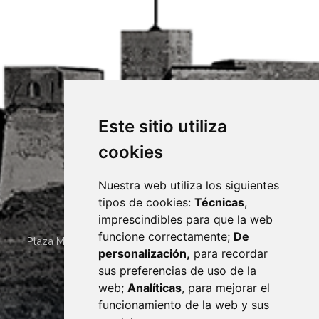
Este sitio utiliza
cookies
Nuestra web utiliza los siguientes
tipos de cookies:
Técnicas
,
imprescindibles para que la web
funcione correctamente;
De
Plaza Mayor 4
22400
MONZÓN
- ARAGÓN
(ESPAÑA)
personalización,
para recordar
· (34) 974 400 700 ·
sus preferencias de uso de la
sac@monzon.es
web;
Analíticas
, para mejorar el
monzon.es
funcionamiento de la web y sus