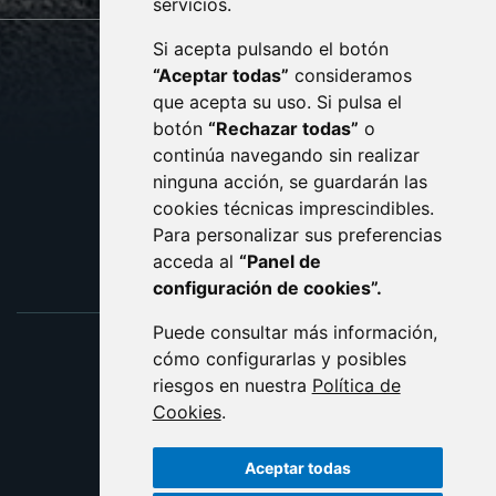
servicios.
Si acepta pulsando el botón
CONTACTO
MAPA WEB
“Aceptar todas”
consideramos
AVISO LEGAL
que acepta su uso. Si pulsa el
PROTECCIÓN DE DATOS
botón
“Rechazar todas”
o
POLÍTICA DE COOKIES
ACCESIBILIDAD
continúa navegando sin realizar
ninguna acción, se guardarán las
ENLACE EXTERNO AL C
cookies técnicas imprescindibles.
Para personalizar sus preferencias
acceda al
“Panel de
configuración de cookies”.
Puede consultar más información,
cómo configurarlas y posibles
riesgos en nuestra
Política de
Cookies
.
Aceptar todas