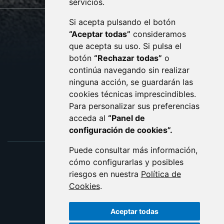
servicios.
Si acepta pulsando el botón
CONTACTO
MAPA WEB
“Aceptar todas”
consideramos
AVISO LEGAL
que acepta su uso. Si pulsa el
PROTECCIÓN DE DATOS
botón
“Rechazar todas”
o
POLÍTICA DE COOKIES
ACCESIBILIDAD
continúa navegando sin realizar
ninguna acción, se guardarán las
ENLACE EXTERNO AL C
cookies técnicas imprescindibles.
Para personalizar sus preferencias
acceda al
“Panel de
configuración de cookies”.
Puede consultar más información,
cómo configurarlas y posibles
riesgos en nuestra
Política de
Cookies
.
Aceptar todas