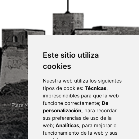
Este sitio utiliza
cookies
Nuestra web utiliza los siguientes
tipos de cookies:
Técnicas
,
imprescindibles para que la web
funcione correctamente;
De
Plaza Mayor 4
22400
MONZÓN
- ARAGÓN
(ESPAÑA)
personalización,
para recordar
· (34) 974 400 700 ·
sus preferencias de uso de la
sac@monzon.es
web;
Analíticas
, para mejorar el
monzon.es
funcionamiento de la web y sus