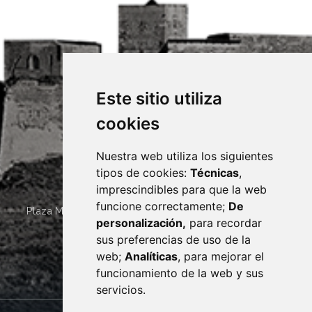
Este sitio utiliza
cookies
Nuestra web utiliza los siguientes
tipos de cookies:
Técnicas
,
imprescindibles para que la web
funcione correctamente;
De
Plaza Mayor 4
22400
MONZÓN
- ARAGÓN
(ESPAÑA)
personalización,
para recordar
· (34) 974 400 700 ·
sus preferencias de uso de la
sac@monzon.es
web;
Analíticas
, para mejorar el
monzon.es
funcionamiento de la web y sus
servicios.