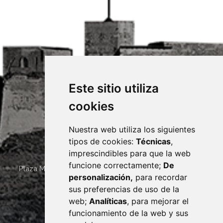
Este sitio utiliza
cookies
Nuestra web utiliza los siguientes
tipos de cookies:
Técnicas
,
imprescindibles para que la web
funcione correctamente;
De
Plaza Mayor 4
22400
MONZÓN
- ARAGÓN
(ESPAÑA)
personalización,
para recordar
· (34) 974 400 700 ·
sus preferencias de uso de la
sac@monzon.es
web;
Analíticas
, para mejorar el
monzon.es
funcionamiento de la web y sus