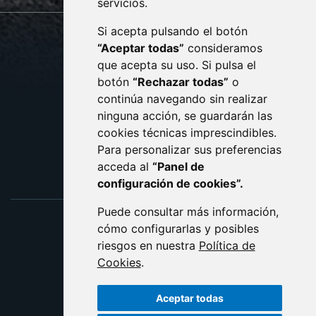
servicios.
Si acepta pulsando el botón
CONTACTO
MAPA WEB
“Aceptar todas”
consideramos
AVISO LEGAL
que acepta su uso. Si pulsa el
PROTECCIÓN DE DATOS
botón
“Rechazar todas”
o
POLÍTICA DE COOKIES
ACCESIBILIDAD
continúa navegando sin realizar
ninguna acción, se guardarán las
ENLACE EXTERNO AL C
cookies técnicas imprescindibles.
Para personalizar sus preferencias
acceda al
“Panel de
configuración de cookies”.
Puede consultar más información,
cómo configurarlas y posibles
riesgos en nuestra
Política de
Cookies
.
Aceptar todas