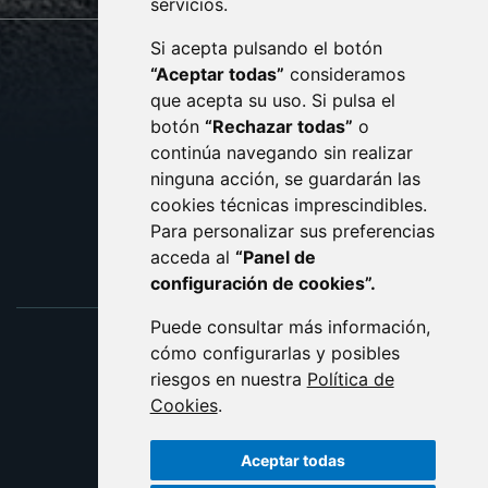
servicios.
Si acepta pulsando el botón
CONTACTO
MAPA WEB
“Aceptar todas”
consideramos
AVISO LEGAL
que acepta su uso. Si pulsa el
PROTECCIÓN DE DATOS
botón
“Rechazar todas”
o
POLÍTICA DE COOKIES
ACCESIBILIDAD
continúa navegando sin realizar
ninguna acción, se guardarán las
ENLACE EXTERNO AL C
cookies técnicas imprescindibles.
Para personalizar sus preferencias
acceda al
“Panel de
configuración de cookies”.
Puede consultar más información,
cómo configurarlas y posibles
riesgos en nuestra
Política de
Cookies
.
Aceptar todas