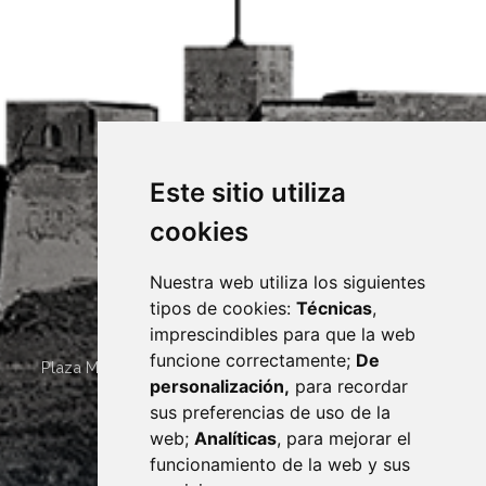
Este sitio utiliza
cookies
Nuestra web utiliza los siguientes
tipos de cookies:
Técnicas
,
imprescindibles para que la web
funcione correctamente;
De
Plaza Mayor 4
22400
MONZÓN
- ARAGÓN
(ESPAÑA)
personalización,
para recordar
· (34) 974 400 700 ·
sus preferencias de uso de la
sac@monzon.es
web;
Analíticas
, para mejorar el
monzon.es
funcionamiento de la web y sus