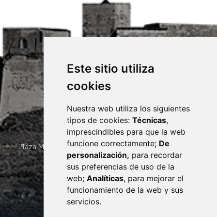
Este sitio utiliza
cookies
Nuestra web utiliza los siguientes
tipos de cookies:
Técnicas
,
imprescindibles para que la web
funcione correctamente;
De
Plaza Mayor 4
22400
MONZÓN
- ARAGÓN
(ESPAÑA)
personalización,
para recordar
· (34) 974 400 700 ·
sus preferencias de uso de la
sac@monzon.es
web;
Analíticas
, para mejorar el
monzon.es
funcionamiento de la web y sus
servicios.