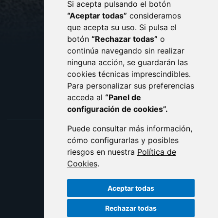
Si acepta pulsando el botón
CONTACTO
MAPA WEB
“Aceptar todas”
consideramos
AVISO LEGAL
que acepta su uso. Si pulsa el
PROTECCIÓN DE DATOS
botón
“Rechazar todas”
o
POLÍTICA DE COOKIES
ACCESIBILIDAD
continúa navegando sin realizar
ninguna acción, se guardarán las
ENLACE EXTERNO AL C
cookies técnicas imprescindibles.
Para personalizar sus preferencias
acceda al
“Panel de
configuración de cookies”.
Puede consultar más información,
cómo configurarlas y posibles
riesgos en nuestra
Política de
Cookies
.
Aceptar todas
Rechazar todas