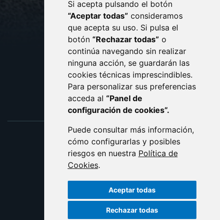
Si acepta pulsando el botón
CONTACTO
MAPA WEB
“Aceptar todas”
consideramos
AVISO LEGAL
que acepta su uso. Si pulsa el
PROTECCIÓN DE DATOS
botón
“Rechazar todas”
o
POLÍTICA DE COOKIES
ACCESIBILIDAD
continúa navegando sin realizar
ninguna acción, se guardarán las
ENLACE EXTERNO AL C
cookies técnicas imprescindibles.
Para personalizar sus preferencias
acceda al
“Panel de
configuración de cookies”.
Puede consultar más información,
cómo configurarlas y posibles
riesgos en nuestra
Política de
Cookies
.
Aceptar todas
Rechazar todas