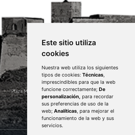
Este sitio utiliza
cookies
Nuestra web utiliza los siguientes
tipos de cookies:
Técnicas
,
imprescindibles para que la web
funcione correctamente;
De
Plaza Mayor 4
22400
MONZÓN
- ARAGÓN
(ESPAÑA)
personalización,
para recordar
· (34) 974 400 700 ·
sus preferencias de uso de la
sac@monzon.es
web;
Analíticas
, para mejorar el
monzon.es
funcionamiento de la web y sus
servicios.