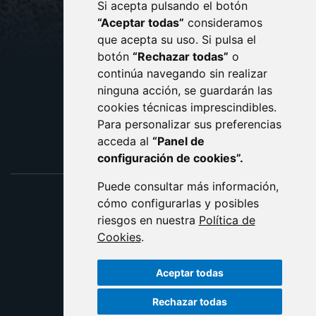
Si acepta pulsando el botón
CONTACTO
MAPA WEB
“Aceptar todas”
consideramos
AVISO LEGAL
que acepta su uso. Si pulsa el
PROTECCIÓN DE DATOS
botón
“Rechazar todas”
o
POLÍTICA DE COOKIES
ACCESIBILIDAD
continúa navegando sin realizar
ninguna acción, se guardarán las
ENLACE EXTERNO AL C
cookies técnicas imprescindibles.
Para personalizar sus preferencias
acceda al
“Panel de
configuración de cookies”.
Puede consultar más información,
cómo configurarlas y posibles
riesgos en nuestra
Política de
Cookies
.
Aceptar todas
Rechazar todas