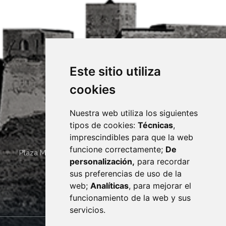
Este sitio utiliza
cookies
Nuestra web utiliza los siguientes
tipos de cookies:
Técnicas
,
imprescindibles para que la web
funcione correctamente;
De
Plaza Mayor 4
22400
MONZÓN
- ARAGÓN
(ESPAÑA)
personalización,
para recordar
· (34) 974 400 700 ·
sus preferencias de uso de la
sac@monzon.es
web;
Analíticas
, para mejorar el
monzon.es
funcionamiento de la web y sus
servicios.