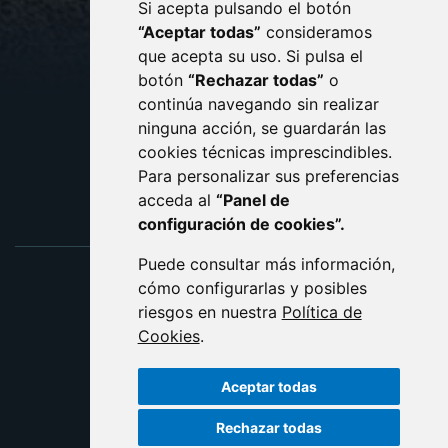
Si acepta pulsando el botón
CONTACTO
MAPA WEB
“Aceptar todas”
consideramos
AVISO LEGAL
que acepta su uso. Si pulsa el
PROTECCIÓN DE DATOS
botón
“Rechazar todas”
o
POLÍTICA DE COOKIES
ACCESIBILIDAD
continúa navegando sin realizar
ninguna acción, se guardarán las
ENLACE EXTERNO AL C
cookies técnicas imprescindibles.
Para personalizar sus preferencias
acceda al
“Panel de
configuración de cookies”.
Puede consultar más información,
cómo configurarlas y posibles
riesgos en nuestra
Política de
Cookies
.
Aceptar todas
Rechazar todas