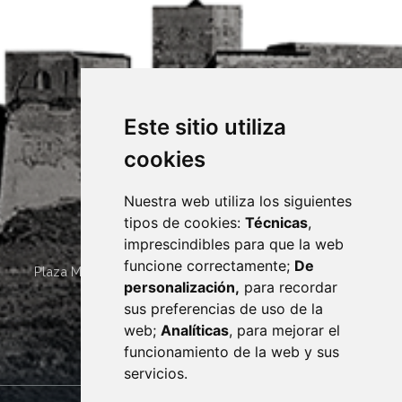
Este sitio utiliza
cookies
Nuestra web utiliza los siguientes
tipos de cookies:
Técnicas
,
imprescindibles para que la web
funcione correctamente;
De
Plaza Mayor 4
22400
MONZÓN
- ARAGÓN
(ESPAÑA)
personalización,
para recordar
· (34) 974 400 700 ·
sus preferencias de uso de la
sac@monzon.es
web;
Analíticas
, para mejorar el
monzon.es
funcionamiento de la web y sus
servicios.