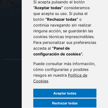
Si acepta pulsando el botón
CONTACTO
MAPA WEB
“Aceptar todas”
consideramos
AVISO LEGAL
que acepta su uso. Si pulsa el
PROTECCIÓN DE DATOS
botón
“Rechazar todas”
o
POLÍTICA DE COOKIES
ACCESIBILIDAD
continúa navegando sin realizar
ninguna acción, se guardarán las
ENLACE EXTERNO AL C
cookies técnicas imprescindibles.
Para personalizar sus preferencias
acceda al
“Panel de
configuración de cookies”.
Puede consultar más información,
cómo configurarlas y posibles
riesgos en nuestra
Política de
Cookies
.
Aceptar todas
Rechazar todas