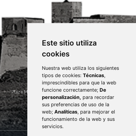
Este sitio utiliza
cookies
Nuestra web utiliza los siguientes
tipos de cookies:
Técnicas
,
imprescindibles para que la web
funcione correctamente;
De
Plaza Mayor 4
22400
MONZÓN
- ARAGÓN
(ESPAÑA)
personalización,
para recordar
· (34) 974 400 700 ·
sus preferencias de uso de la
sac@monzon.es
web;
Analíticas
, para mejorar el
monzon.es
funcionamiento de la web y sus
servicios.