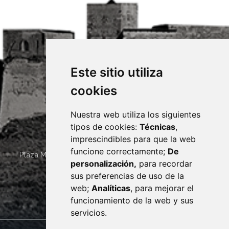
Este sitio utiliza
cookies
Nuestra web utiliza los siguientes
tipos de cookies:
Técnicas
,
imprescindibles para que la web
funcione correctamente;
De
Plaza Mayor 4
22400
MONZÓN
- ARAGÓN
(ESPAÑA)
personalización,
para recordar
· (34) 974 400 700 ·
sus preferencias de uso de la
sac@monzon.es
web;
Analíticas
, para mejorar el
monzon.es
funcionamiento de la web y sus
servicios.