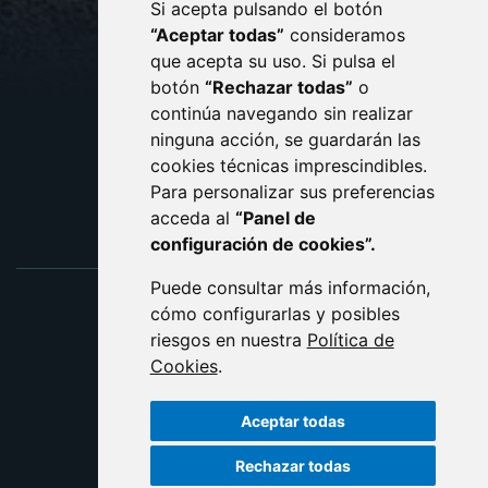
Si acepta pulsando el botón
CONTACTO
MAPA WEB
“Aceptar todas”
consideramos
AVISO LEGAL
que acepta su uso. Si pulsa el
PROTECCIÓN DE DATOS
botón
“Rechazar todas”
o
POLÍTICA DE COOKIES
ACCESIBILIDAD
continúa navegando sin realizar
ninguna acción, se guardarán las
ENLACE EXTERNO AL C
cookies técnicas imprescindibles.
Para personalizar sus preferencias
acceda al
“Panel de
configuración de cookies”.
Puede consultar más información,
cómo configurarlas y posibles
riesgos en nuestra
Política de
Cookies
.
Aceptar todas
Rechazar todas