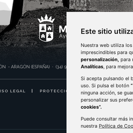
Este sitio utili
Nuestra web utiliza los
imprescindibles para q
personalización,
para 
Analíticas
, para mejora
ÓN
- ARAGÓN
(ESPAÑA)
· (34) 974 400 700 ·
sac@monzon.es
Si acepta pulsando el
uso. Si pulsa el botón
ISO LEGAL
PROTECCIÓN DE DATOS
POLÍTI
ninguna acción, se gua
personalizar sus prefe
cookies”.
Puede consultar más in
nuestra
Política de Co