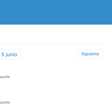
Siguiente
s
5
junio
España
España