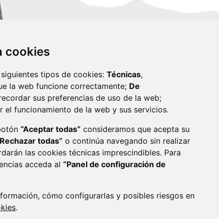
za cookies
 siguientes tipos de cookies:
Técnicas
,
ue la web funcione correctamente;
De
recordar sus preferencias de uso de la web;
r el funcionamiento de la web y sus servicios.
monzon.es
 botón
“Aceptar todas”
consideramos que acepta su
“Rechazar todas”
o continúa navegando sin realizar
CA DE COOKIES
ACCESIBILIDAD
rdarán las cookies técnicas imprescindibles. Para
rencias acceda al
“Panel de configuración de
ENLACE 
formación, cómo configurarlas y posibles riesgos en
okies
.