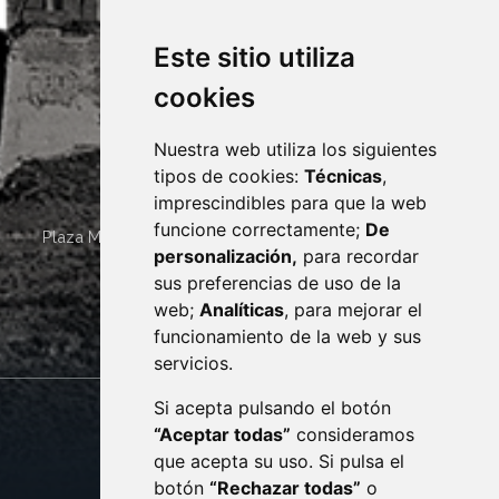
Este sitio utiliza
cookies
Nuestra web utiliza los siguientes
tipos de cookies:
Técnicas
,
imprescindibles para que la web
funcione correctamente;
De
Plaza Mayor 4
22400
MONZÓN
- ARAGÓN
(ESPAÑA)
personalización,
para recordar
· (34) 974 400 700 ·
sus preferencias de uso de la
sac@monzon.es
web;
Analíticas
, para mejorar el
monzon.es
funcionamiento de la web y sus
servicios.
Si acepta pulsando el botón
CONTACTO
MAPA WEB
“Aceptar todas”
consideramos
AVISO LEGAL
que acepta su uso. Si pulsa el
PROTECCIÓN DE DATOS
botón
“Rechazar todas”
o
POLÍTICA DE COOKIES