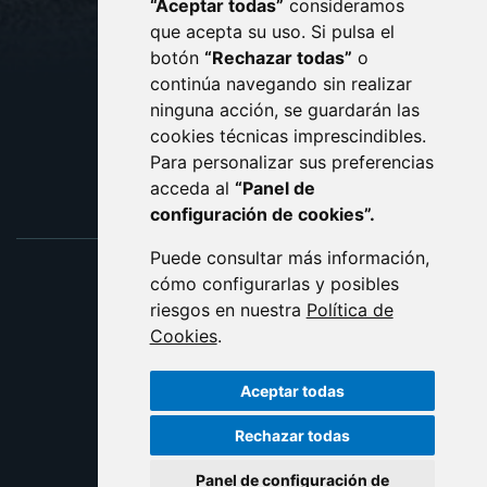
“Aceptar todas”
consideramos
AVISO LEGAL
que acepta su uso. Si pulsa el
PROTECCIÓN DE DATOS
botón
“Rechazar todas”
o
POLÍTICA DE COOKIES
ACCESIBILIDAD
continúa navegando sin realizar
ninguna acción, se guardarán las
ENLACE EXTERNO AL C
cookies técnicas imprescindibles.
Para personalizar sus preferencias
acceda al
“Panel de
configuración de cookies”.
Puede consultar más información,
cómo configurarlas y posibles
riesgos en nuestra
Política de
Cookies
.
Aceptar todas
Rechazar todas
Panel de configuración de