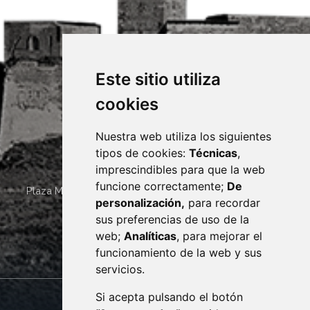
Este sitio utiliza
cookies
Nuestra web utiliza los siguientes
tipos de cookies:
Técnicas
,
imprescindibles para que la web
funcione correctamente;
De
Plaza Mayor 4
22400
MONZÓN
- ARAGÓN
(ESPAÑA)
personalización,
para recordar
· (34) 974 400 700 ·
sus preferencias de uso de la
sac@monzon.es
web;
Analíticas
, para mejorar el
monzon.es
funcionamiento de la web y sus
servicios.
Si acepta pulsando el botón
CONTACTO
MAPA WEB