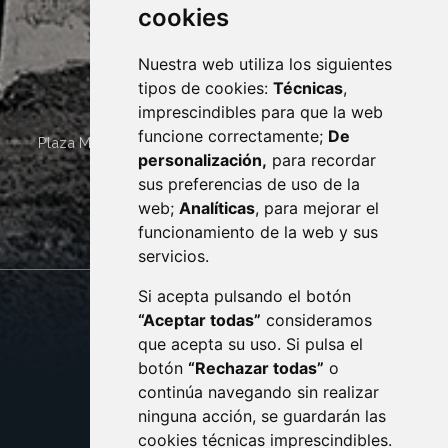
cookies
Nuestra web utiliza los siguientes
tipos de cookies:
Técnicas
,
imprescindibles para que la web
funcione correctamente;
De
Plaza Mayor 4
22400
MONZÓN
- ARAGÓN
(ESPAÑA)
personalización,
para recordar
· (34) 974 400 700 ·
sus preferencias de uso de la
sac@monzon.es
web;
Analíticas
, para mejorar el
monzon.es
funcionamiento de la web y sus
servicios.
Si acepta pulsando el botón
CONTACTO
MAPA WEB
“Aceptar todas”
consideramos
AVISO LEGAL
que acepta su uso. Si pulsa el
PROTECCIÓN DE DATOS
botón
“Rechazar todas”
o
POLÍTICA DE COOKIES
ACCESIBILIDAD
continúa navegando sin realizar
ninguna acción, se guardarán las
ENLACE EXTERNO AL C
cookies técnicas imprescindibles.