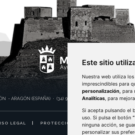
Este sitio utili
Nuestra web utiliza los
imprescindibles para q
personalización,
para 
Analíticas
, para mejora
ÓN
- ARAGÓN
(ESPAÑA)
· (34) 974 400 700 ·
sac@monzon.es
Si acepta pulsando el
uso. Si pulsa el botón
ISO LEGAL
PROTECCIÓN DE DATOS
POLÍTI
ninguna acción, se gua
personalizar sus prefe