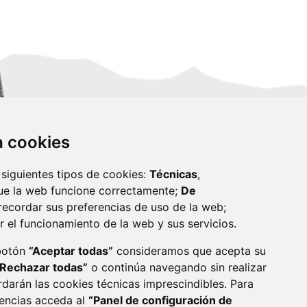
za cookies
 siguientes tipos de cookies:
Técnicas
,
ue la web funcione correctamente;
De
recordar sus preferencias de uso de la web;
r el funcionamiento de la web y sus servicios.
monzon.es
 botón
“Aceptar todas”
consideramos que acepta su
“Rechazar todas”
o continúa navegando sin realizar
CA DE COOKIES
ACCESIBILIDAD
rdarán las cookies técnicas imprescindibles. Para
rencias acceda al
“Panel de configuración de
ENLACE 