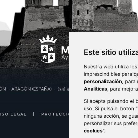
Este sitio utili
Nuestra web utiliza los
imprescindibles para q
personalización,
para 
Analíticas
, para mejora
ÓN
- ARAGÓN
(ESPAÑA)
· (34) 974 400 700 ·
sac@monzon.es
Si acepta pulsando el
uso. Si pulsa el botón
ISO LEGAL
PROTECCIÓN DE DATOS
POLÍTI
ninguna acción, se gua
personalizar sus prefe
cookies”.