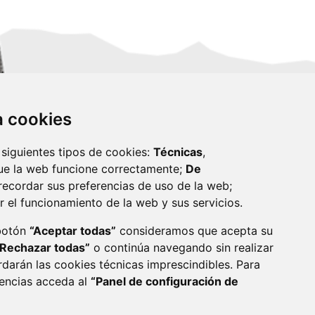
za cookies
 siguientes tipos de cookies:
Técnicas
,
ue la web funcione correctamente;
De
recordar sus preferencias de uso de la web;
r el funcionamiento de la web y sus servicios.
monzon.es
 botón
“Aceptar todas”
consideramos que acepta su
“Rechazar todas”
o continúa navegando sin realizar
CA DE COOKIES
ACCESIBILIDAD
rdarán las cookies técnicas imprescindibles. Para
rencias acceda al
“Panel de configuración de
ENLACE 