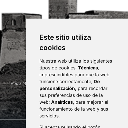
Este sitio utiliza
cookies
Nuestra web utiliza los siguientes
tipos de cookies:
Técnicas
,
imprescindibles para que la web
funcione correctamente;
De
Plaza Mayor 4
22400
MONZÓN
- ARAGÓN
(ESPAÑA)
personalización,
para recordar
· (34) 974 400 700 ·
sus preferencias de uso de la
sac@monzon.es
web;
Analíticas
, para mejorar el
monzon.es
funcionamiento de la web y sus
servicios.
Si acepta pulsando el botón