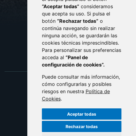
CONTACTO
MAPA WEB
“Aceptar todas”
consideramos
AVISO LEGAL
que acepta su uso. Si pulsa el
PROTECCIÓN DE DATOS
botón
“Rechazar todas”
o
POLÍTICA DE COOKIES
ACCESIBILIDAD
continúa navegando sin realizar
ninguna acción, se guardarán las
ENLACE EXTERNO AL C
cookies técnicas imprescindibles.
Para personalizar sus preferencias
acceda al
“Panel de
configuración de cookies”.
Puede consultar más información,
cómo configurarlas y posibles
riesgos en nuestra
Política de
Cookies
.
Aceptar todas
Rechazar todas