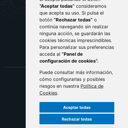
CONTACTO
MAPA WEB
“Aceptar todas”
consideramos
AVISO LEGAL
que acepta su uso. Si pulsa el
PROTECCIÓN DE DATOS
botón
“Rechazar todas”
o
POLÍTICA DE COOKIES
ACCESIBILIDAD
continúa navegando sin realizar
ninguna acción, se guardarán las
ENLACE EXTERNO AL C
cookies técnicas imprescindibles.
Para personalizar sus preferencias
acceda al
“Panel de
configuración de cookies”.
Puede consultar más información,
cómo configurarlas y posibles
riesgos en nuestra
Política de
Cookies
.
Aceptar todas
Rechazar todas