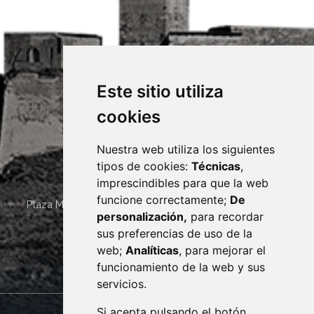
Este sitio utiliza
cookies
Nuestra web utiliza los siguientes
tipos de cookies:
Técnicas
,
imprescindibles para que la web
funcione correctamente;
De
Plaza Mayor 4
22400
MONZÓN
- ARAGÓN
(ESPAÑA)
personalización,
para recordar
· (34) 974 400 700 ·
sus preferencias de uso de la
sac@monzon.es
web;
Analíticas
, para mejorar el
monzon.es
funcionamiento de la web y sus
servicios.
Si acepta pulsando el botón