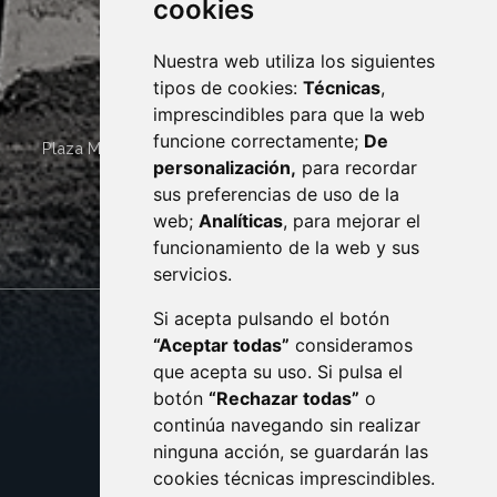
cookies
Nuestra web utiliza los siguientes
tipos de cookies:
Técnicas
,
imprescindibles para que la web
funcione correctamente;
De
Plaza Mayor 4
22400
MONZÓN
- ARAGÓN
(ESPAÑA)
personalización,
para recordar
· (34) 974 400 700 ·
sus preferencias de uso de la
sac@monzon.es
web;
Analíticas
, para mejorar el
monzon.es
funcionamiento de la web y sus
servicios.
Si acepta pulsando el botón
CONTACTO
MAPA WEB
“Aceptar todas”
consideramos
AVISO LEGAL
que acepta su uso. Si pulsa el
PROTECCIÓN DE DATOS
botón
“Rechazar todas”
o
POLÍTICA DE COOKIES
ACCESIBILIDAD
continúa navegando sin realizar
ninguna acción, se guardarán las
ENLACE EXTERNO AL C
cookies técnicas imprescindibles.