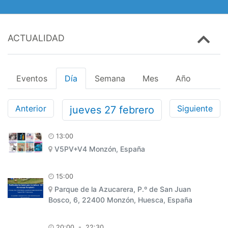
ACTUALIDAD
Eventos
Día
Semana
Mes
Año
Anterior
Siguiente
jueves
27
febrero
13:00
V5PV+V4 Monzón, España
15:00
Parque de la Azucarera, P.º de San Juan
Bosco, 6, 22400 Monzón, Huesca, España
20:00
-
22:30