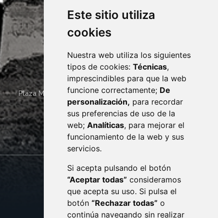
Este sitio utiliza
cookies
Nuestra web utiliza los siguientes
tipos de cookies:
Técnicas
,
imprescindibles para que la web
funcione correctamente;
De
Plaza Mayor 4
22400
MONZÓN
- ARAGÓN
(ESPAÑA)
personalización,
para recordar
· (34) 974 400 700 ·
sus preferencias de uso de la
sac@monzon.es
web;
Analíticas
, para mejorar el
monzon.es
funcionamiento de la web y sus
servicios.
Si acepta pulsando el botón
CONTACTO
MAPA WEB
“Aceptar todas”
consideramos
AVISO LEGAL
que acepta su uso. Si pulsa el
PROTECCIÓN DE DATOS
botón
“Rechazar todas”
o
POLÍTICA DE COOKIES
ACCESIBILIDAD
continúa navegando sin realizar