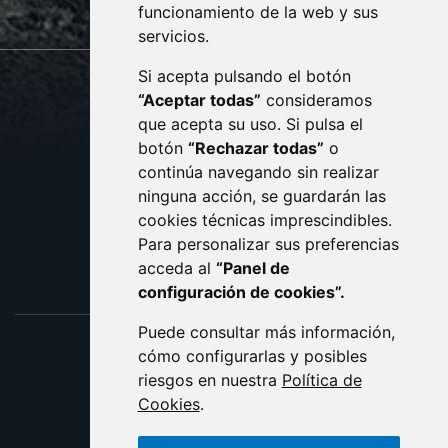
monzon.es
funcionamiento de la web y sus
servicios.
Si acepta pulsando el botón
CONTACTO
MAPA WEB
“Aceptar todas”
consideramos
AVISO LEGAL
que acepta su uso. Si pulsa el
PROTECCIÓN DE DATOS
botón
“Rechazar todas”
o
POLÍTICA DE COOKIES
ACCESIBILIDAD
continúa navegando sin realizar
ninguna acción, se guardarán las
ENLACE EXTERNO AL C
cookies técnicas imprescindibles.
Para personalizar sus preferencias
acceda al
“Panel de
configuración de cookies”.
Puede consultar más información,
cómo configurarlas y posibles
riesgos en nuestra
Política de
Cookies
.