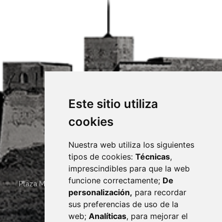
Este sitio utiliza
cookies
Nuestra web utiliza los siguientes
tipos de cookies:
Técnicas
,
imprescindibles para que la web
funcione correctamente;
De
Plaza Mayor 4
22400
MONZÓN
- ARAGÓN
(ESPAÑA)
personalización,
para recordar
· (34) 974 400 700 ·
sus preferencias de uso de la
sac@monzon.es
web;
Analíticas
, para mejorar el