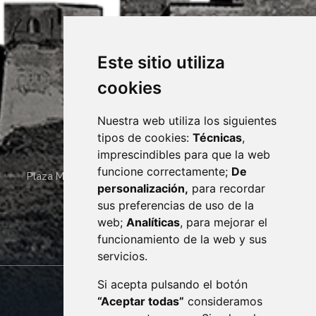
Este sitio utiliza
cookies
Nuestra web utiliza los siguientes
tipos de cookies:
Técnicas
,
imprescindibles para que la web
funcione correctamente;
De
Plaza Mayor 4
22400
MONZÓN
- ARAGÓN
(ESPAÑA)
personalización,
para recordar
· (34) 974 400 700 ·
sus preferencias de uso de la
sac@monzon.es
web;
Analíticas
, para mejorar el
monzon.es
funcionamiento de la web y sus
servicios.
Si acepta pulsando el botón
CONTACTO
MAPA WEB
“Aceptar todas”
consideramos
AVISO LEGAL