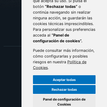
que acepta su uso. Si pulsa el
PROTECCIÓN DE DATOS
botón
“Rechazar todas”
o
POLÍTICA DE COOKIES
ACCESIBILIDAD
continúa navegando sin realizar
ninguna acción, se guardarán las
ENLACE EXTERNO AL C
cookies técnicas imprescindibles.
Para personalizar sus preferencias
acceda al
“Panel de
configuración de cookies”.
Puede consultar más información,
cómo configurarlas y posibles
riesgos en nuestra
Política de
Cookies
.
Aceptar todas
Rechazar todas
Panel de configuración de
Cookies