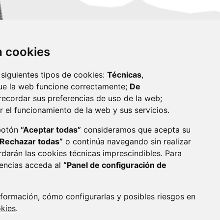
za cookies
 siguientes tipos de cookies:
Técnicas
,
ue la web funcione correctamente;
De
recordar sus preferencias de uso de la web;
r el funcionamiento de la web y sus servicios.
monzon.es
 botón
“Aceptar todas”
consideramos que acepta su
“Rechazar todas”
o continúa navegando sin realizar
CA DE COOKIES
ACCESIBILIDAD
rdarán las cookies técnicas imprescindibles. Para
rencias acceda al
“Panel de configuración de
ENLACE 
formación, cómo configurarlas y posibles riesgos en
okies
.