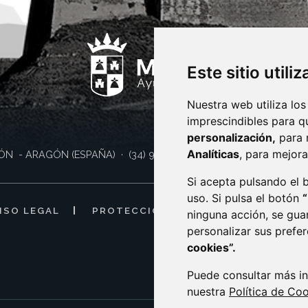
Este sitio utili
Nuestra web utiliza los
imprescindibles para q
personalización,
para 
Analíticas
, para mejora
ÓN
- ARAGÓN
(ESPAÑA)
· (34) 974 400 700 ·
sac@monzon.es
Si acepta pulsando el
uso. Si pulsa el botón
ISO LEGAL
PROTECCIÓN DE DATOS
POLÍTI
ninguna acción, se gua
personalizar sus prefe
cookies”.
Puede consultar más in
nuestra
Política de Co