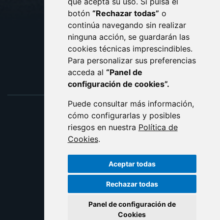
que acepta su uso. Si pulsa el
PROTECCIÓN DE DATOS
botón
“Rechazar todas”
o
POLÍTICA DE COOKIES
ACCESIBILIDAD
continúa navegando sin realizar
ninguna acción, se guardarán las
ENLACE EXTERNO AL C
cookies técnicas imprescindibles.
Para personalizar sus preferencias
acceda al
“Panel de
configuración de cookies”.
Puede consultar más información,
cómo configurarlas y posibles
riesgos en nuestra
Política de
Cookies
.
Aceptar todas
Rechazar todas
Panel de configuración de
Cookies