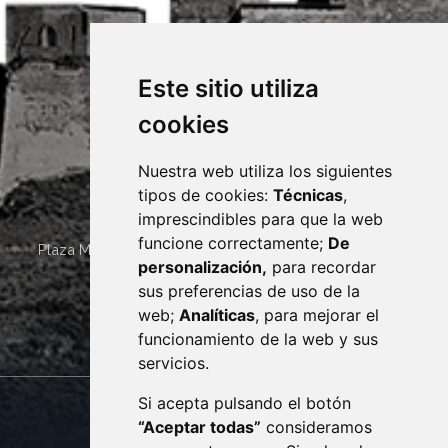
Este sitio utiliza
cookies
Nuestra web utiliza los siguientes
tipos de cookies:
Técnicas
,
imprescindibles para que la web
funcione correctamente;
De
Plaza Mayor 4
22400
MONZÓN
- ARAGÓN
(ESPAÑA)
personalización,
para recordar
· (34) 974 400 700 ·
sus preferencias de uso de la
sac@monzon.es
web;
Analíticas
, para mejorar el
monzon.es
funcionamiento de la web y sus
servicios.
Si acepta pulsando el botón
CONTACTO
MAPA WEB
“Aceptar todas”
consideramos
AVISO LEGAL