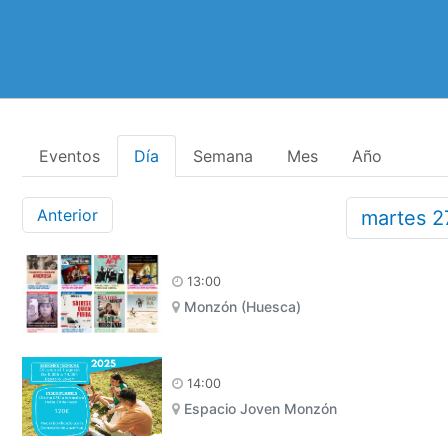
Eventos
Día
Semana
Mes
Año
Anterior
martes
2
13:00
Monzón (Huesca)
14:00
Espacio Joven Monzón