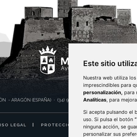
Este sitio utili
Nuestra web utiliza los
imprescindibles para q
personalización,
para 
Analíticas
, para mejora
ÓN
- ARAGÓN
(ESPAÑA)
· (34) 974 400 700 ·
sac@monzon.es
Si acepta pulsando el
uso. Si pulsa el botón
ISO LEGAL
PROTECCIÓN DE DATOS
POLÍTI
ninguna acción, se gua
personalizar sus prefe