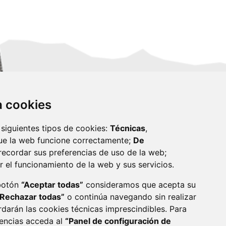
za cookies
 siguientes tipos de cookies:
Técnicas
,
ue la web funcione correctamente;
De
recordar sus preferencias de uso de la web;
r el funcionamiento de la web y sus servicios.
monzon.es
 botón
“Aceptar todas”
consideramos que acepta su
“Rechazar todas”
o continúa navegando sin realizar
CA DE COOKIES
ACCESIBILIDAD
rdarán las cookies técnicas imprescindibles. Para
rencias acceda al
“Panel de configuración de
ENLACE 