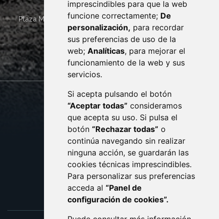
imprescindibles para que la web
funcione correctamente;
De
Plaza Mayor 4
22400
MONZÓN
- ARAGÓN
(ESPAÑA)
personalización,
para recordar
· (34) 974 400 700 ·
sus preferencias de uso de la
sac@monzon.es
web;
Analíticas
, para mejorar el
monzon.es
funcionamiento de la web y sus
servicios.
Si acepta pulsando el botón
CONTACTO
MAPA WEB
“Aceptar todas”
consideramos
AVISO LEGAL
que acepta su uso. Si pulsa el
PROTECCIÓN DE DATOS
botón
“Rechazar todas”
o
POLÍTICA DE COOKIES
ACCESIBILIDAD
continúa navegando sin realizar
ninguna acción, se guardarán las
ENLACE EXTERNO AL C
cookies técnicas imprescindibles.
Para personalizar sus preferencias
acceda al
“Panel de
configuración de cookies”.