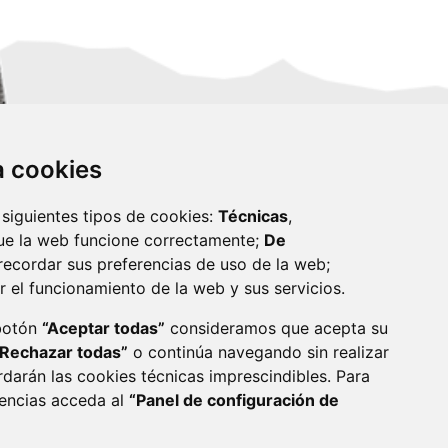
za cookies
 siguientes tipos de cookies:
Técnicas
,
ue la web funcione correctamente;
De
recordar sus preferencias de uso de la web;
r el funcionamiento de la web y sus servicios.
monzon.es
 botón
“Aceptar todas”
consideramos que acepta su
“Rechazar todas”
o continúa navegando sin realizar
CA DE COOKIES
ACCESIBILIDAD
rdarán las cookies técnicas imprescindibles. Para
rencias acceda al
“Panel de configuración de
ENLACE 