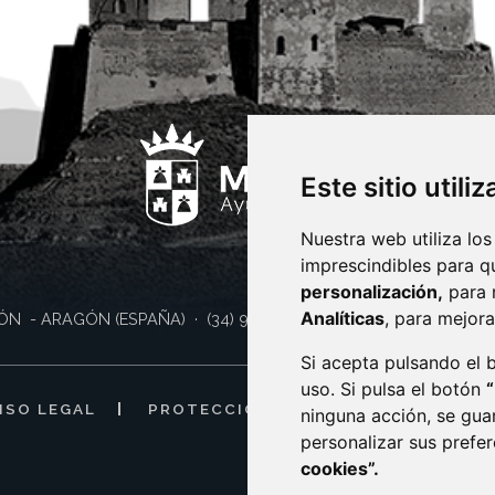
Este sitio utili
Nuestra web utiliza los
imprescindibles para q
personalización,
para 
Analíticas
, para mejora
ÓN
- ARAGÓN
(ESPAÑA)
· (34) 974 400 700 ·
sac@monzon.es
Si acepta pulsando el
uso. Si pulsa el botón
ISO LEGAL
PROTECCIÓN DE DATOS
POLÍTI
ninguna acción, se gua
personalizar sus prefe
cookies”.