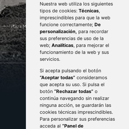
Nuestra web utiliza los siguientes
tipos de cookies:
Técnicas
,
imprescindibles para que la web
funcione correctamente;
De
Plaza Mayor 4
22400
MONZÓN
- ARAGÓN
(ESPAÑA)
personalización,
para recordar
· (34) 974 400 700 ·
sus preferencias de uso de la
sac@monzon.es
web;
Analíticas
, para mejorar el
monzon.es
funcionamiento de la web y sus
servicios.
Si acepta pulsando el botón
CONTACTO
MAPA WEB
“Aceptar todas”
consideramos
AVISO LEGAL
que acepta su uso. Si pulsa el
PROTECCIÓN DE DATOS
botón
“Rechazar todas”
o
POLÍTICA DE COOKIES
ACCESIBILIDAD
continúa navegando sin realizar
ninguna acción, se guardarán las
ENLACE EXTERNO AL C
cookies técnicas imprescindibles.
Para personalizar sus preferencias
acceda al
“Panel de