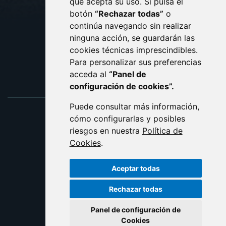
que acepta su uso. Si pulsa el
PROTECCIÓN DE DATOS
botón
“Rechazar todas”
o
POLÍTICA DE COOKIES
ACCESIBILIDAD
continúa navegando sin realizar
ninguna acción, se guardarán las
ENLACE EXTERNO AL C
cookies técnicas imprescindibles.
Para personalizar sus preferencias
acceda al
“Panel de
configuración de cookies”.
Puede consultar más información,
cómo configurarlas y posibles
riesgos en nuestra
Política de
Cookies
.
Aceptar todas
Rechazar todas
Panel de configuración de
Cookies