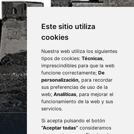
Este sitio utiliza
cookies
Nuestra web utiliza los siguientes
tipos de cookies:
Técnicas
,
imprescindibles para que la web
funcione correctamente;
De
Plaza Mayor 4
22400
MONZÓN
- ARAGÓN
(ESPAÑA)
personalización,
para recordar
· (34) 974 400 700 ·
sus preferencias de uso de la
sac@monzon.es
web;
Analíticas
, para mejorar el
monzon.es
funcionamiento de la web y sus
servicios.
Si acepta pulsando el botón
CONTACTO
MAPA WEB
“Aceptar todas”
consideramos
AVISO LEGAL