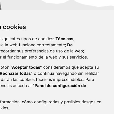
za cookies
 siguientes tipos de cookies:
Técnicas
,
ue la web funcione correctamente;
De
recordar sus preferencias de uso de la web;
r el funcionamiento de la web y sus servicios.
monzon.es
 botón
“Aceptar todas”
consideramos que acepta su
“Rechazar todas”
o continúa navegando sin realizar
CA DE COOKIES
ACCESIBILIDAD
rdarán las cookies técnicas imprescindibles. Para
rencias acceda al
“Panel de configuración de
ENLACE 
formación, cómo configurarlas y posibles riesgos en
okies
.