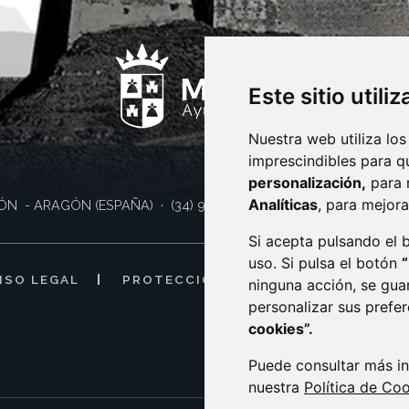
Este sitio utili
Nuestra web utiliza los
imprescindibles para q
personalización,
para 
Analíticas
, para mejora
ÓN
- ARAGÓN
(ESPAÑA)
· (34) 974 400 700 ·
sac@monzon.es
Si acepta pulsando el
uso. Si pulsa el botón
ISO LEGAL
PROTECCIÓN DE DATOS
POLÍTI
ninguna acción, se gua
personalizar sus prefe
cookies”.
Puede consultar más in
nuestra
Política de Co