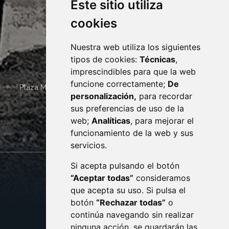
Este sitio utiliza
cookies
Nuestra web utiliza los siguientes
tipos de cookies:
Técnicas
,
imprescindibles para que la web
funcione correctamente;
De
Plaza Mayor 4
22400
MONZÓN
- ARAGÓN
(ESPAÑA)
personalización,
para recordar
· (34) 974 400 700 ·
sus preferencias de uso de la
sac@monzon.es
web;
Analíticas
, para mejorar el
monzon.es
funcionamiento de la web y sus
servicios.
Si acepta pulsando el botón
CONTACTO
MAPA WEB
“Aceptar todas”
consideramos
AVISO LEGAL
que acepta su uso. Si pulsa el
PROTECCIÓN DE DATOS
botón
“Rechazar todas”
o
POLÍTICA DE COOKIES
ACCESIBILIDAD
continúa navegando sin realizar
ninguna acción, se guardarán las