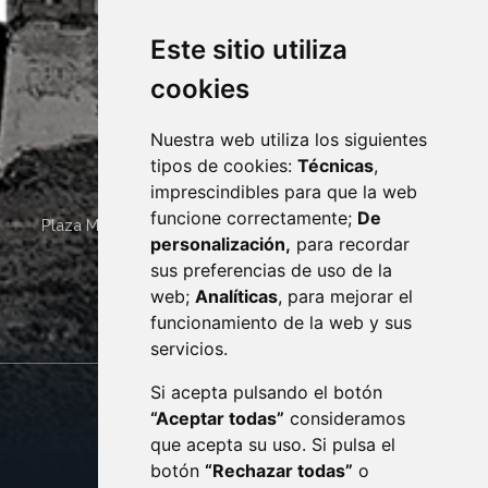
Este sitio utiliza
cookies
Nuestra web utiliza los siguientes
tipos de cookies:
Técnicas
,
imprescindibles para que la web
funcione correctamente;
De
Plaza Mayor 4
22400
MONZÓN
- ARAGÓN
(ESPAÑA)
personalización,
para recordar
· (34) 974 400 700 ·
sus preferencias de uso de la
sac@monzon.es
web;
Analíticas
, para mejorar el
monzon.es
funcionamiento de la web y sus
servicios.
Si acepta pulsando el botón
CONTACTO
MAPA WEB
“Aceptar todas”
consideramos
AVISO LEGAL
que acepta su uso. Si pulsa el
PROTECCIÓN DE DATOS
botón
“Rechazar todas”
o
POLÍTICA DE COOKIES