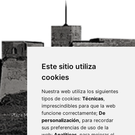
Este sitio utiliza
cookies
Nuestra web utiliza los siguientes
tipos de cookies:
Técnicas
,
imprescindibles para que la web
funcione correctamente;
De
Plaza Mayor 4
22400
MONZÓN
- ARAGÓN
(ESPAÑA)
personalización,
para recordar
· (34) 974 400 700 ·
sus preferencias de uso de la
sac@monzon.es
web;
Analíticas
, para mejorar el