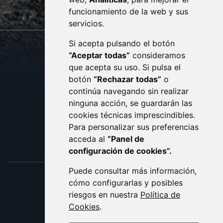
monzon.es
funcionamiento de la web y sus
servicios.
Si acepta pulsando el botón
CONTACTO
MAPA WEB
“Aceptar todas”
consideramos
AVISO LEGAL
que acepta su uso. Si pulsa el
PROTECCIÓN DE DATOS
botón
“Rechazar todas”
o
POLÍTICA DE COOKIES
ACCESIBILIDAD
continúa navegando sin realizar
ninguna acción, se guardarán las
ENLACE EXTERNO AL C
cookies técnicas imprescindibles.
Para personalizar sus preferencias
acceda al
“Panel de
configuración de cookies”.
Puede consultar más información,
cómo configurarlas y posibles
riesgos en nuestra
Política de
Cookies
.