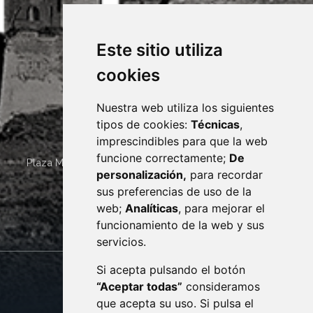
Este sitio utiliza
cookies
Nuestra web utiliza los siguientes
tipos de cookies:
Técnicas
,
imprescindibles para que la web
funcione correctamente;
De
Plaza Mayor 4
22400
MONZÓN
- ARAGÓN
(ESPAÑA)
personalización,
para recordar
· (34) 974 400 700 ·
sus preferencias de uso de la
sac@monzon.es
web;
Analíticas
, para mejorar el
monzon.es
funcionamiento de la web y sus
servicios.
Si acepta pulsando el botón
CONTACTO
MAPA WEB
“Aceptar todas”
consideramos
AVISO LEGAL
que acepta su uso. Si pulsa el
PROTECCIÓN DE DATOS