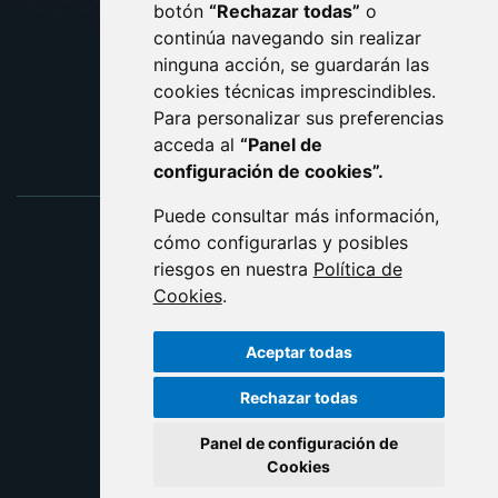
botón
“Rechazar todas”
o
POLÍTICA DE COOKIES
ACCESIBILIDAD
continúa navegando sin realizar
ninguna acción, se guardarán las
ENLACE EXTERNO AL C
cookies técnicas imprescindibles.
Para personalizar sus preferencias
acceda al
“Panel de
configuración de cookies”.
Puede consultar más información,
cómo configurarlas y posibles
riesgos en nuestra
Política de
Cookies
.
Aceptar todas
Rechazar todas
Panel de configuración de
Cookies