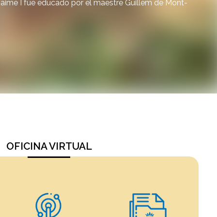
 Jaime I fue educado por el maestre Guillem de Mont-
OFICINA VIRTUAL