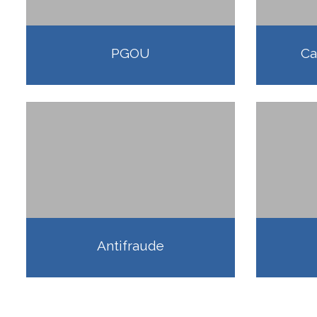
PGOU
Ca
Antifraude