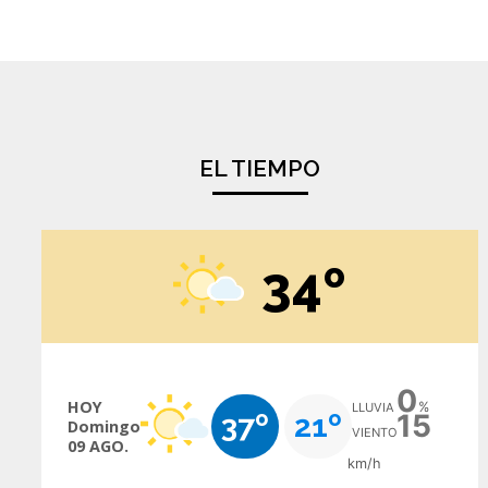
EL TIEMPO
34º
0
HOY
%
LLUVIA
37º
21º
15
Domingo
VIENTO
09 AGO.
km/h