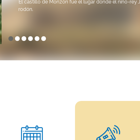
El castillo de Monzón fue el lugar donde el niño-rey
rodón.