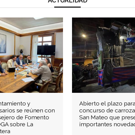
ACTUALIDAD
ntamiento y
Abierto el plazo para
arios se reúnen con
concurso de carroza
sejero de Fomento
San Mateo que pres
DGA sobre La
importantes noveda
tera