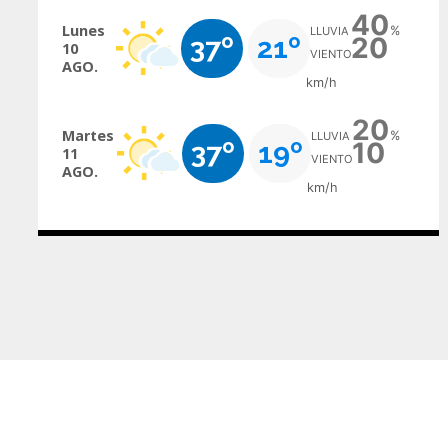
40
Lunes
%
LLUVIA
37º
21º
20
10
VIENTO
AGO.
km/h
20
Martes
%
LLUVIA
37º
19º
10
11
VIENTO
AGO.
km/h