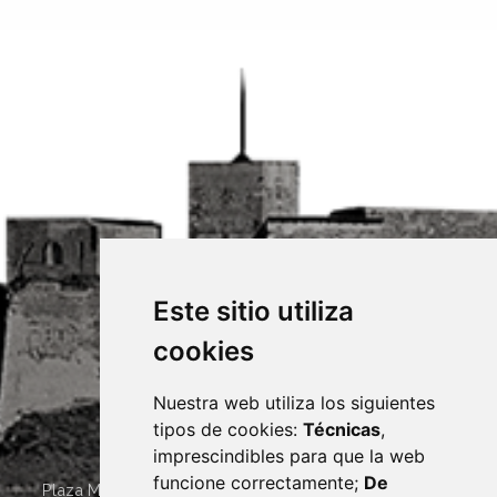
Este sitio utiliza
cookies
Nuestra web utiliza los siguientes
tipos de cookies:
Técnicas
,
imprescindibles para que la web
funcione correctamente;
De
Plaza Mayor 4
22400
MONZÓN
- ARAGÓN
(ESPAÑA)