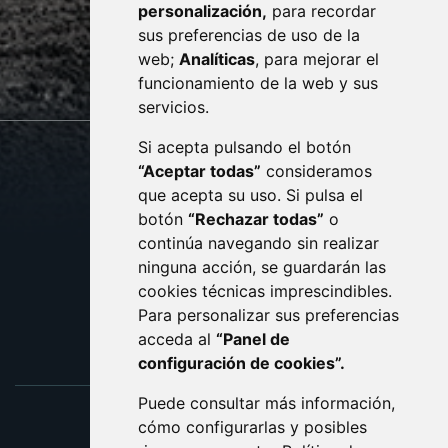
personalización,
para recordar
· (34) 974 400 700 ·
sus preferencias de uso de la
sac@monzon.es
web;
Analíticas
, para mejorar el
monzon.es
funcionamiento de la web y sus
servicios.
Si acepta pulsando el botón
CONTACTO
MAPA WEB
“Aceptar todas”
consideramos
AVISO LEGAL
que acepta su uso. Si pulsa el
PROTECCIÓN DE DATOS
botón
“Rechazar todas”
o
POLÍTICA DE COOKIES
ACCESIBILIDAD
continúa navegando sin realizar
ninguna acción, se guardarán las
ENLACE EXTERNO AL C
cookies técnicas imprescindibles.
Para personalizar sus preferencias
acceda al
“Panel de
configuración de cookies”.
Puede consultar más información,
cómo configurarlas y posibles