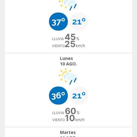
37º
21º
45
%
LLUVIA
25
km/h
VIENTO
Lunes
10 AGO.
36º
21º
60
%
LLUVIA
10
km/h
VIENTO
Martes