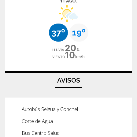
11 AGO.
37º
19º
20
%
LLUVIA
10
km/h
VIENTO
AVISOS
Autobús Selgua y Conchel
Corte de Agua
Bus Centro Salud