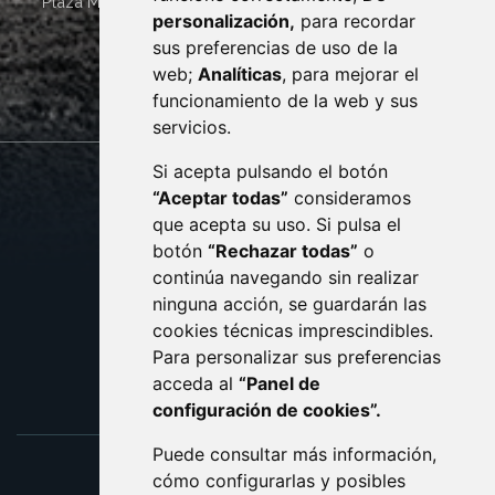
Plaza Mayor 4
22400
MONZÓN
- ARAGÓN
(ESPAÑA)
personalización,
para recordar
· (34) 974 400 700 ·
sus preferencias de uso de la
sac@monzon.es
web;
Analíticas
, para mejorar el
monzon.es
funcionamiento de la web y sus
servicios.
Si acepta pulsando el botón
CONTACTO
MAPA WEB
“Aceptar todas”
consideramos
AVISO LEGAL
que acepta su uso. Si pulsa el
PROTECCIÓN DE DATOS
botón
“Rechazar todas”
o
POLÍTICA DE COOKIES
ACCESIBILIDAD
continúa navegando sin realizar
ninguna acción, se guardarán las
ENLACE EXTERNO AL C
cookies técnicas imprescindibles.
Para personalizar sus preferencias
acceda al
“Panel de
configuración de cookies”.
Puede consultar más información,
cómo configurarlas y posibles