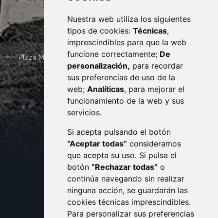
Nuestra web utiliza los siguientes
tipos de cookies:
Técnicas
,
imprescindibles para que la web
funcione correctamente;
De
Plaza Mayor 4
22400
MONZÓN
- ARAGÓN
(ESPAÑA)
personalización,
para recordar
· (34) 974 400 700 ·
sus preferencias de uso de la
sac@monzon.es
web;
Analíticas
, para mejorar el
monzon.es
funcionamiento de la web y sus
servicios.
Si acepta pulsando el botón
CONTACTO
MAPA WEB
“Aceptar todas”
consideramos
AVISO LEGAL
que acepta su uso. Si pulsa el
PROTECCIÓN DE DATOS
botón
“Rechazar todas”
o
POLÍTICA DE COOKIES
ACCESIBILIDAD
continúa navegando sin realizar
ninguna acción, se guardarán las
ENLACE EXTERNO AL C
cookies técnicas imprescindibles.
Para personalizar sus preferencias