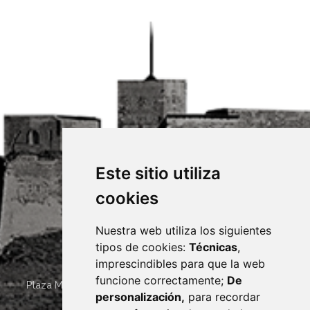
Este sitio utiliza
cookies
Nuestra web utiliza los siguientes
tipos de cookies:
Técnicas
,
imprescindibles para que la web
funcione correctamente;
De
Plaza Mayor 4
22400
MONZÓN
- ARAGÓN
(ESPAÑA)
personalización,
para recordar
· (34) 974 400 700 ·