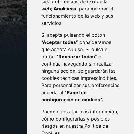
sus preferencias de uso de la
sac@monzon.es
web;
Analíticas
, para mejorar el
monzon.es
funcionamiento de la web y sus
servicios.
Si acepta pulsando el botón
CONTACTO
MAPA WEB
“Aceptar todas”
consideramos
AVISO LEGAL
que acepta su uso. Si pulsa el
PROTECCIÓN DE DATOS
botón
“Rechazar todas”
o
POLÍTICA DE COOKIES
ACCESIBILIDAD
continúa navegando sin realizar
ninguna acción, se guardarán las
ENLACE EXTERNO AL C
cookies técnicas imprescindibles.
Para personalizar sus preferencias
acceda al
“Panel de
configuración de cookies”.
Puede consultar más información,
cómo configurarlas y posibles
riesgos en nuestra
Política de
Cookies
.