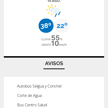
10 AGO.
38º
22º
55
%
LLUVIA
10
km/h
VIENTO
AVISOS
Autobús Selgua y Conchel
Corte de Agua
Bus Centro Salud