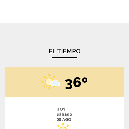
EL TIEMPO
36º
HOY
Sábado
08 AGO.