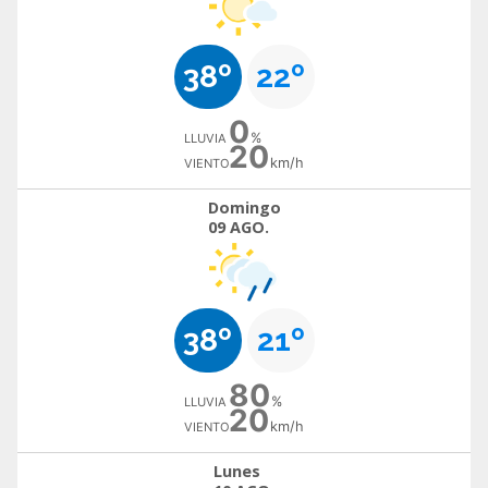
38º
22º
0
%
LLUVIA
20
km/h
VIENTO
Domingo
09 AGO.
38º
21º
80
%
LLUVIA
20
km/h
VIENTO
Lunes